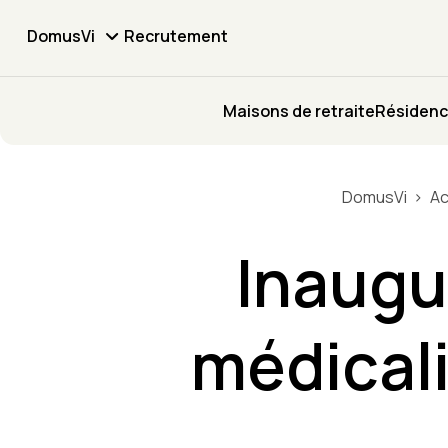
DomusVi
Recrutement
Maisons de retraite
Résidenc
DomusVi
Ac
Inaugu
médicali