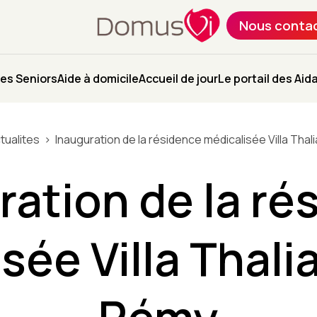
Nous conta
es Seniors
Aide à domicile
Accueil de jour
Le portail des Aid
tualites
Inauguration de la résidence médicalisée Villa Thal
ration de la ré
sée Villa Thalia