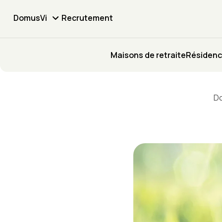
DomusVi
Recrutement
Maisons de retraite
Résidenc
D