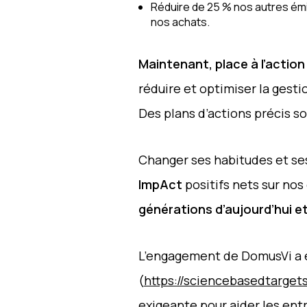
Réduire de 25 % nos autres émis
nos achats.
Maintenant, place à l’action 
réduire et optimiser la gest
Des plans d’actions précis so
Changer ses habitudes et ses
ImpAct
positifs nets sur no
générations d’aujourd’hui e
L’engagement de DomusVi a é
(
https://sciencebasedtarget
exigeante pour aider les entr