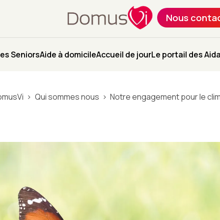
Nous conta
es Seniors
Aide à domicile
Accueil de jour
Le portail des Aid
omusVi
Qui sommes nous
Notre engagement pour le cli