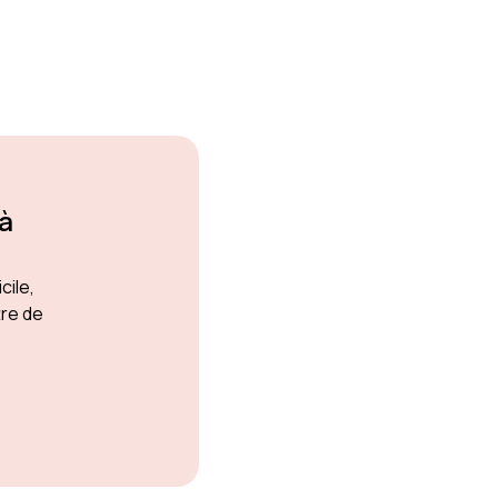
 à
cile,
tre de