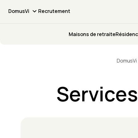
DomusVi
Recrutement
Maisons de retraite
Résidenc
DomusVi
Services