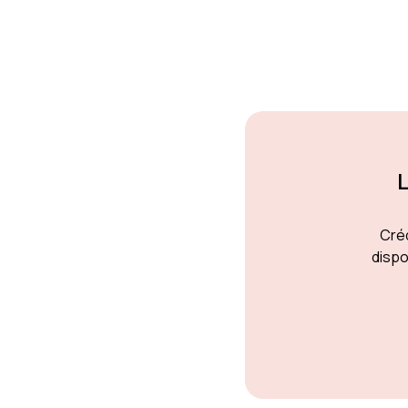
L
Créd
dispo