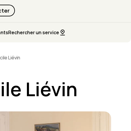
cter
ants
Rechercher un service
ile Liévin
le Liévin