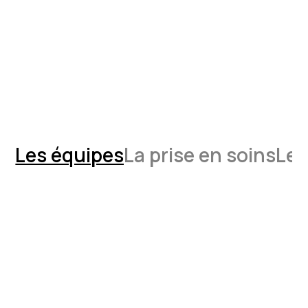
Les équipes
La prise en soins
Les