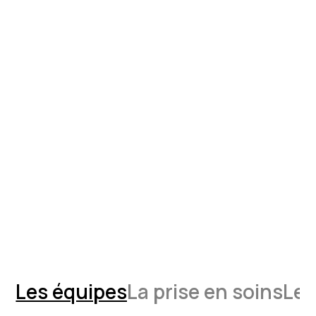
Les équipes
La prise en soins
Les