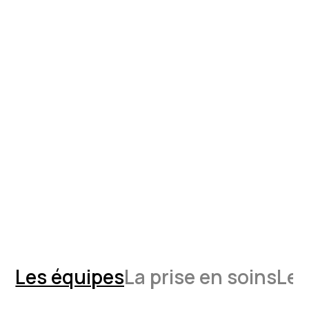
Les équipes
La prise en soins
Les