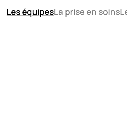
Les équipes
La prise en soins
Les