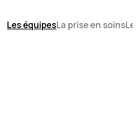
Les équipes
La prise en soins
Les