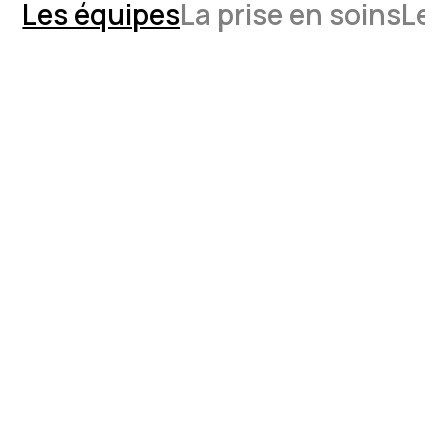
Les équipes
La prise en soins
Les