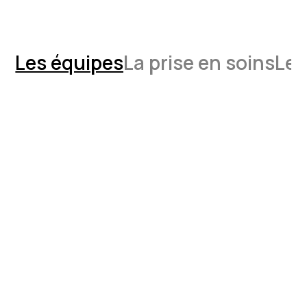
Les équipes
La prise en soins
Les