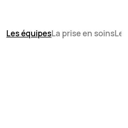
Les équipes
La prise en soins
Les