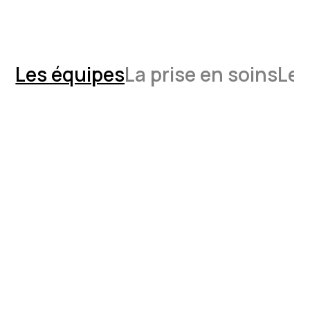
Les équipes
La prise en soins
Les