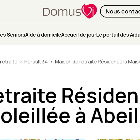
Nous conta
es Seniors
Aide à domicile
Accueil de jour
Le portail des Aid
retraite
Herault 34
Maison de retraite Résidence la Maiso
etraite Résiden
oleillée à Abei