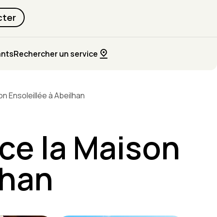
cter
ants
Rechercher un service
n Ensoleillée à Abeilhan
ce la Maison
lhan