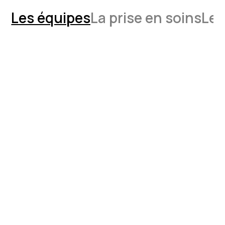
Les équipes
La prise en soins
Les