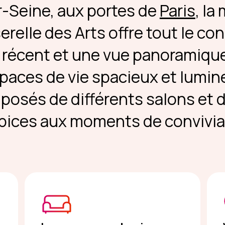
r-Seine, aux portes de
Paris
, la
relle des Arts offre tout le co
récent et une vue panoramique 
aces de vie spacieux et lumine
osés de différents salons et de
pices aux moments de convivial