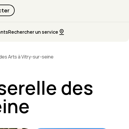
cter
ants
Rechercher un service
des Arts à Vitry-sur-seine
serelle des
eine