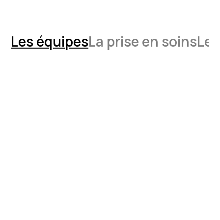
Les équipes
La prise en soins
Les