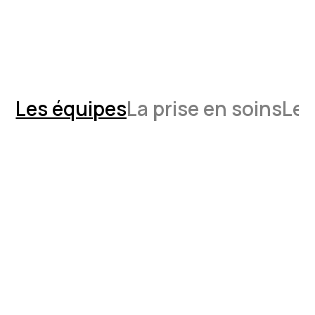
Les équipes
La prise en soins
Les