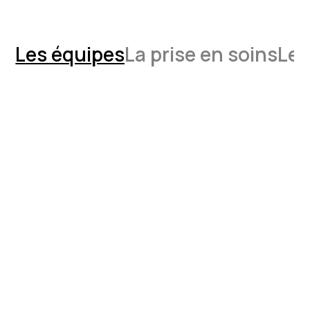
Les équipes
La prise en soins
Les