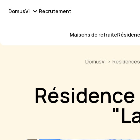
DomusVi
Recrutement
Maisons de retraite
Résidenc
DomusVi
Residences
Résidence 
"L