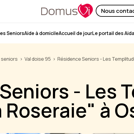
Nous conta
es Seniors
Aide à domicile
Accueil de jour
Le portail des Aid
 seniors
Val doise 95
Résidence Seniors - Les Templitud
Seniors - Les 
a Roseraie" à O