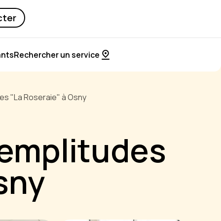
cter
ants
Rechercher un service
es "La Roseraie" à Osny
Templitudes
sny