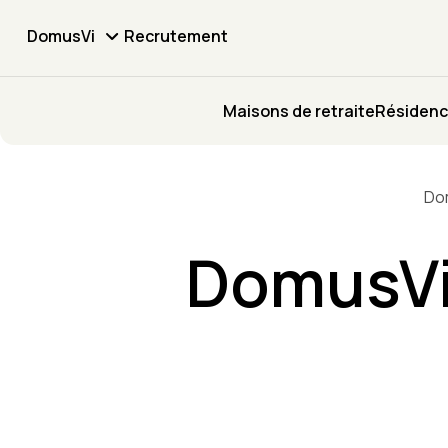
DomusVi
Recrutement
Maisons de retraite
Résidenc
Do
DomusVi