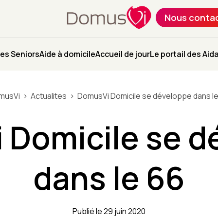
Nous conta
es Seniors
Aide à domicile
Accueil de jour
Le portail des Aid
musVi
Actualites
DomusVi Domicile se développe dans l
 Domicile se d
dans le 66
Publié le 29 juin 2020