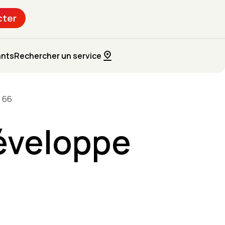
cter
ants
Rechercher un service
e 66
éveloppe