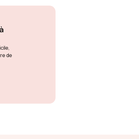
 à
cile,
tre de