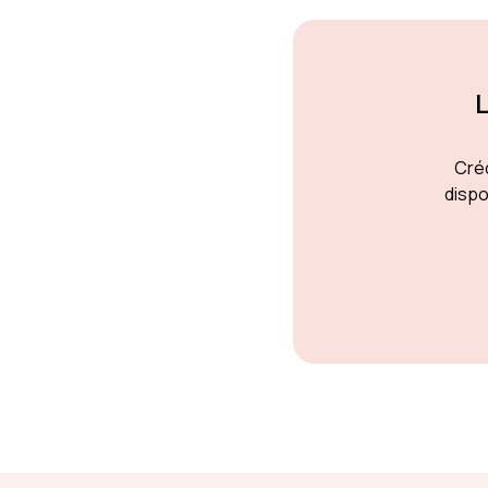
L
Créd
dispo