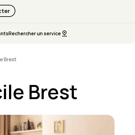
cter
ants
Rechercher un service
le Brest
ile Brest