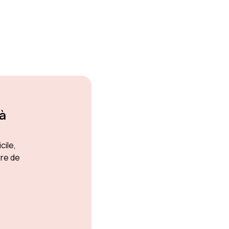
 à
cile,
tre de