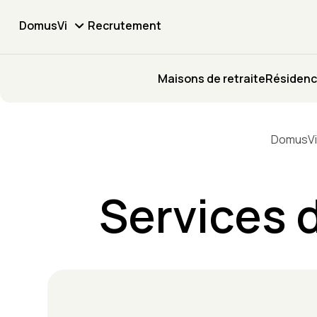
DomusVi
Recrutement
Maisons de retraite
Résidenc
DomusV
Services 