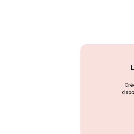
L
Créd
dispo