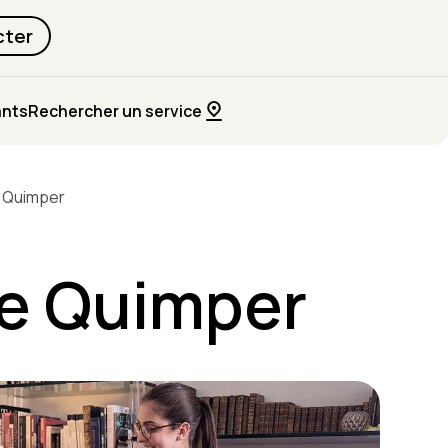
cter
ants
Rechercher un service
e Quimper
le Quimper