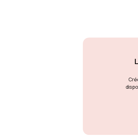
L
Créd
dispo