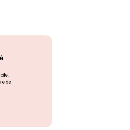
 à
cile,
tre de