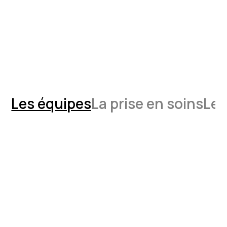
Les équipes
La prise en soins
Les