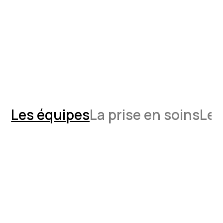
Les équipes
La prise en soins
Les