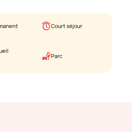
rmanent
Court séjour
ueil
Parc