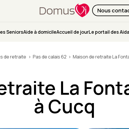
Nous conta
es Seniors
Aide à domicile
Accueil de jour
Le portail des Aid
s de retraite
Pas de calais 62
Maison de retraite La Font
etraite La Font
à Cucq