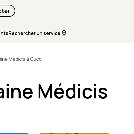
cter
ants
Rechercher un service
aine Médicis à Cucq
aine Médicis