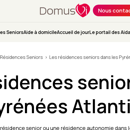
Nous conta
es Seniors
Aide à domicile
Accueil de jour
Le portail des Aid
 Résidences Seniors
Les résidences seniors dans les Pyré
sidences senio
Pyrénées Atlant
résidence senior ou une résidence autonomie dans 