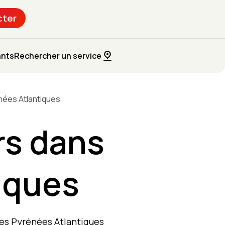
cter
ants
Rechercher un service
nées Atlantiques
rs dans
iques
les Pyrénées Atlantiques