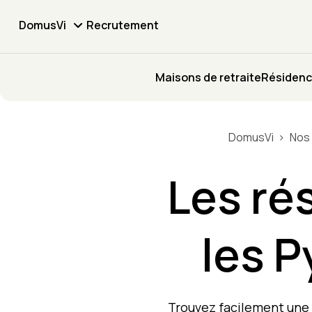
DomusVi
Recrutement
Maisons de retraite
Résidenc
DomusVi
Nos
Les ré
les 
Trouvez facilement une 