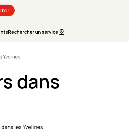
cter
ants
Rechercher un service
s Yvelines
rs dans
dans les Yvelines