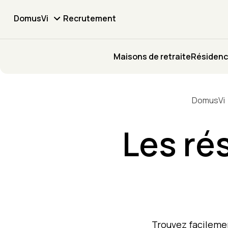
DomusVi
Recrutement
Maisons de retraite
Résidenc
DomusVi
Les ré
Trouvez facileme