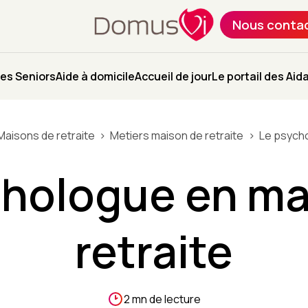
Nous conta
es Seniors
Aide à domicile
Accueil de jour
Le portail des Aid
Maisons de retraite
Metiers maison de retraite
Le psycho
chologue en ma
retraite
2 mn de lecture