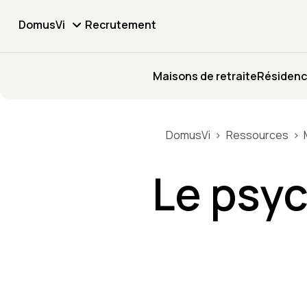
DomusVi
Recrutement
Maisons de retraite
Résidenc
DomusVi
Ressources
Le psy