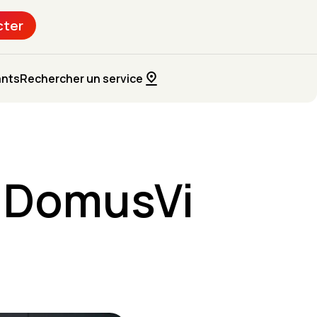
cter
ants
Rechercher un service
 DomusVi